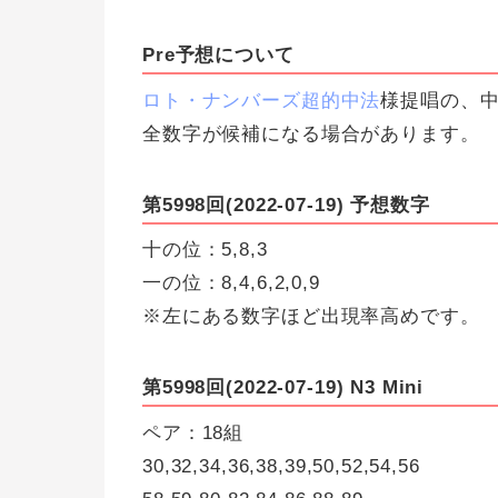
Pre予想について
ロト・ナンバーズ超的中法
様提唱の、
全数字が候補になる場合があります。
第5998回(2022-07-19) 予想数字
十の位：5,8,3
一の位：8,4,6,2,0,9
※左にある数字ほど出現率高めです。
第5998回(2022-07-19) N3 Mini
ペア：18組
30,32,34,36,38,39,50,52,54,56