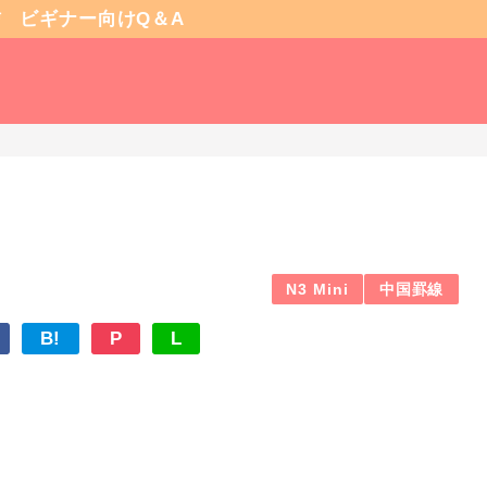
信
ビギナー向けQ＆A
N3 Mini
中国罫線
B!
P
L