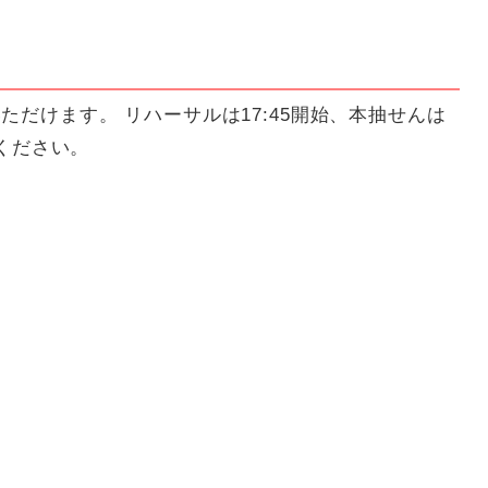
ただけます。 リハーサルは17:45開始、本抽せんは
意ください。