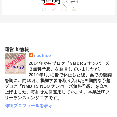
運営者情報
nachico
2014年からブログ『NMBRS ナンバーズ
３無料予想』を運営していましたが、
2019年1月に鬱で休止した後、薬での復調
を期に、同10月、機械学習を取り入れた画期的な予想
ブログ『NMBRS NEO ナンバーズ無料予想』を立ち
上げました。毎抽せん回運用しています。本業はITフ
リーランスエンジニアです。
詳細プロフィールを表示