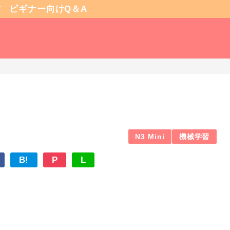
信
ビギナー向けQ＆A
N3 Mini
機械学習
B!
P
L