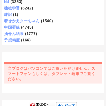
N4
(3353)
機械学習
(6242)
雑記
(1)
着せかえクーちゃん
(1540)
中国罫線
(4745)
抽せん結果
(1777)
予想精度
(166)
当ブログはパソコンではご覧いただけません。ス
マートフォンもしくは、タブレット端末でご覧く
ださい。