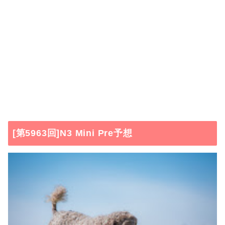
[第5963回]N3 Mini Pre予想