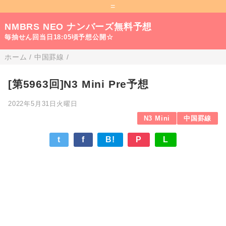
=
NMBRS NEO ナンバーズ無料予想
毎抽せん回当日18:05頃予想公開☆
ホーム
/
中国罫線
/
[第5963回]N3 Mini Pre予想
2022年5月31日火曜日
N3 Mini
中国罫線
t
f
B!
P
L