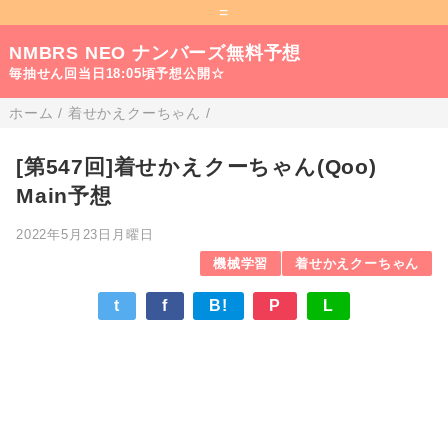
=
NMBRS NEO ナンバーズ無料予想
毎抽せん回当日18:05頃予想公開☆
ホーム
/
着せかえクーちゃん
/
[第547回]着せかえクーちゃん(Qoo)
Main予想
2022年5月23日月曜日
機械学習
着せかえクーちゃん
t
f
B!
P
L