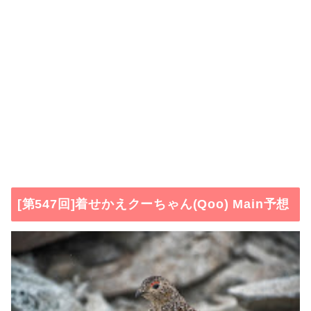
[第547回]着せかえクーちゃん(Qoo) Main予想