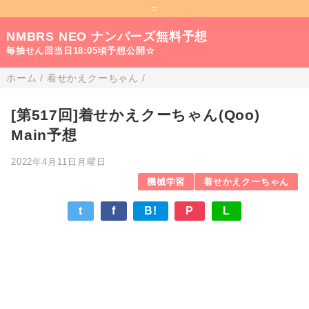
=
NMBRS NEO ナンバーズ無料予想
毎抽せん回当日18:05頃予想公開☆
ホーム
/
着せかえクーちゃん
/
[第517回]着せかえクーちゃん(Qoo)
Main予想
2022年4月11日月曜日
機械学習
着せかえクーちゃん
t
f
B!
P
L