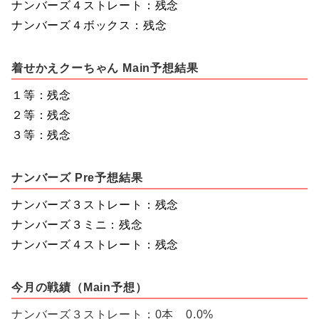
ナンバーズ４ストレート：残念
ナンバーズ４ボックス：残念
着せかえクーちゃん Main予想結果
１等：残念
２等：残念
３等：残念
ナンバーズ Pre予想結果
ナンバーズ３ストレート：残念
ナンバーズ３ミニ：残念
ナンバーズ４ストレート：残念
今月の戦績（Main予想）
ナンバーズ３ストレート：0本 0.0%