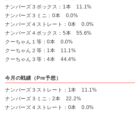
ナンバーズ３ボックス：1本 11.1%
ナンバーズ３ミニ：0本 0.0%
ナンバーズ４ストレート：0本 0.0%
ナンバーズ４ボックス：5本 55.6%
クーちゃん１等：0本 0.0%
クーちゃん２等：1本 11.1%
クーちゃん３等：4本 44.4%
今月の戦績（Pre予想）
ナンバーズ３ストレート：1本 11.1%
ナンバーズ３ミニ：2本 22.2%
ナンバーズ４ストレート：0本 0.0%