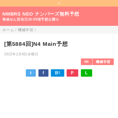
=
NMBRS NEO ナンバーズ無料予想
毎抽せん回当日18:05頃予想公開☆
ホーム
/
機械学習
/
[第5884回]N4 Main予想
2022年2月9日水曜日
N4
機械学習
t
f
B!
P
L