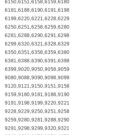
6150,6151,6158,6159,6180
6181,6188,6190,6191,6198
6199,6220,6221,6228,6229
6250,6251,6258,6259,6280
6281,6288,6290,6291,6298
6299,6320,6321,6328,6329
6350,6351,6358,6359,6380
6381,6388,6390,6391,6398
6399,9020,9050,9058,9059
9080,9088,9090,9098,9099
9120,9121,9150,9151,9158
9159,9180,9181,9188,9190
9191,9198,9199,9220,9221
9228,9229,9250,9251,9258
9259,9280,9281,9288,9290
9291,9298,9299,9320,9321