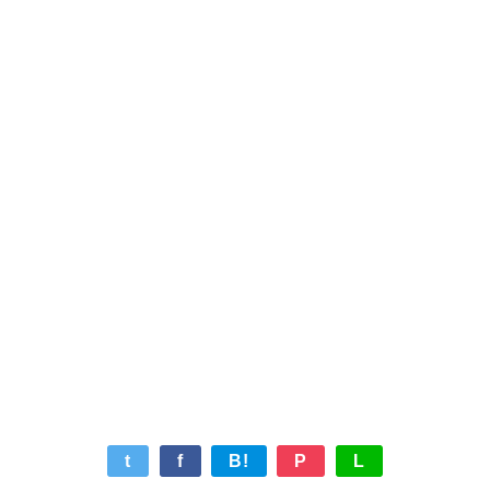
t
f
B!
P
L