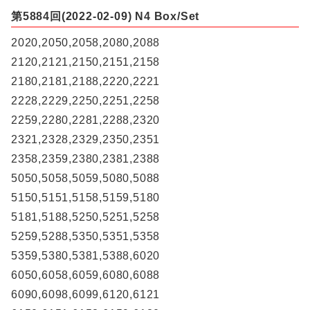
第5884回(2022-02-09) N4 Box/Set
2020,2050,2058,2080,2088
2120,2121,2150,2151,2158
2180,2181,2188,2220,2221
2228,2229,2250,2251,2258
2259,2280,2281,2288,2320
2321,2328,2329,2350,2351
2358,2359,2380,2381,2388
5050,5058,5059,5080,5088
5150,5151,5158,5159,5180
5181,5188,5250,5251,5258
5259,5288,5350,5351,5358
5359,5380,5381,5388,6020
6050,6058,6059,6080,6088
6090,6098,6099,6120,6121