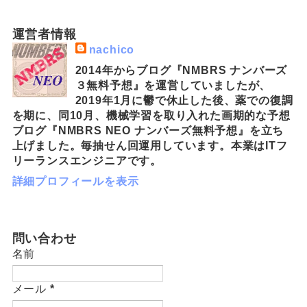
運営者情報
nachico
2014年からブログ『NMBRS ナンバーズ
３無料予想』を運営していましたが、
2019年1月に鬱で休止した後、薬での復調
を期に、同10月、機械学習を取り入れた画期的な予想
ブログ『NMBRS NEO ナンバーズ無料予想』を立ち
上げました。毎抽せん回運用しています。本業はITフ
リーランスエンジニアです。
詳細プロフィールを表示
問い合わせ
名前
メール
*