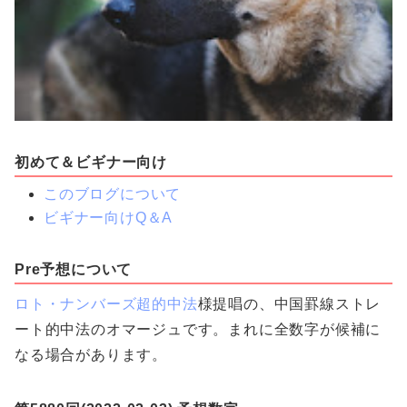
初めて＆ビギナー向け
このブログについて
ビギナー向けQ＆A
Pre予想について
ロト・ナンバーズ超的中法
様提唱の、中国罫線ストレ
ート的中法のオマージュです。まれに全数字が候補に
なる場合があります。