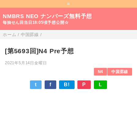
=
NMBRS NEO ナンバーズ無料予想
毎抽せん回当日18:05頃予想公開☆
ホーム
/
中国罫線
/
[第5693回]N4 Pre予想
2021年5月14日金曜日
N4
中国罫線
t
f
B!
P
L