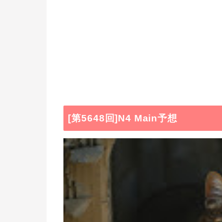
[第5648回]N4 Main予想