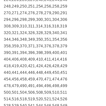
248,249,250,251,254,256,258,259
270,271,274,276,278,279,290,291
294,296,298,299,300,301,304,306
308,309,310,311,314,316,318,319
320,321,324,326,328,329,340,341
344,346,348,349,350,351,354,356
358,359,370,371,374,376,378,379
390,391,394,396,398,399,400,401
404,406,408,409,410,411,414,416
418,419,420,421,424,426,428,429
440,441,444,446,448,449,450,451
454,456,458,459,470,471,474,476
478,479,490,491,494,496,498,499
500,501,504,506,508,509,510,511
514,516,518,519,520,521,524,526
528,529,540,541,544,546,548,549