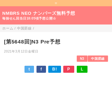
=
NMBRS NEO ナンバーズ無料予想
毎抽せん回当日18:05頃予想公開☆
ホーム
/
中国罫線
/
[第5648回]N3 Pre予想
2021年3月12日金曜日
N3
中国罫線
t
f
B!
P
L