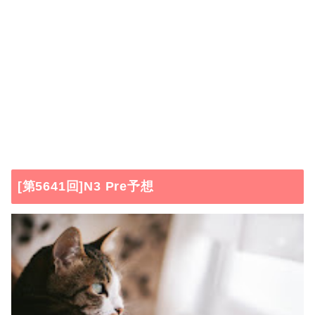
[第5641回]N3 Pre予想