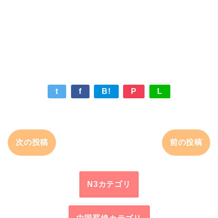
t
f
B!
P
L
次の投稿
前の投稿
N3カテゴリ