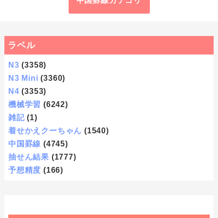
中国罫線カテゴリ
ラベル
N3
(3358)
N3 Mini
(3360)
N4
(3353)
機械学習
(6242)
雑記
(1)
着せかえクーちゃん
(1540)
中国罫線
(4745)
抽せん結果
(1777)
予想精度
(166)