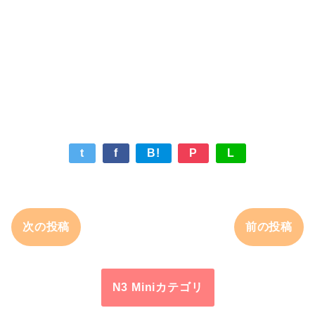
t
f
B!
P
L
次の投稿
前の投稿
N3 Miniカテゴリ