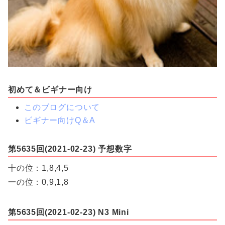
初めて＆ビギナー向け
このブログについて
ビギナー向けQ＆A
第5635回(2021-02-23) 予想数字
十の位：1,8,4,5
一の位：0,9,1,8
第5635回(2021-02-23) N3 Mini