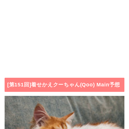
[第151回]着せかえクーちゃん(Qoo) Main予想