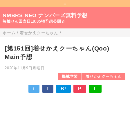
=
NMBRS NEO ナンバーズ無料予想
毎抽せん回当日18:05頃予想公開☆
ホーム
/
着せかえクーちゃん
/
[第151回]着せかえクーちゃん(Qoo)
Main予想
2020年11月9日月曜日
機械学習
着せかえクーちゃん
t
f
B!
P
L