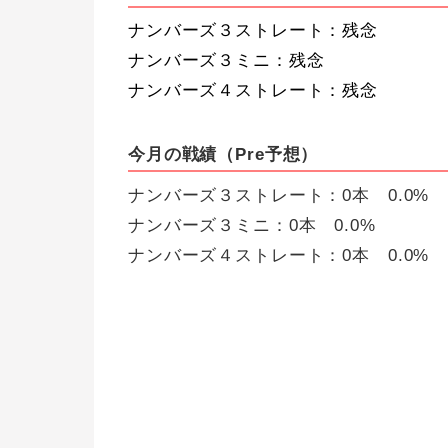
ナンバーズ３ストレート：残念
ナンバーズ３ミニ：残念
ナンバーズ４ストレート：残念
今月の戦績（Pre予想）
ナンバーズ３ストレート：0本 0.0%
ナンバーズ３ミニ：0本 0.0%
ナンバーズ４ストレート：0本 0.0%