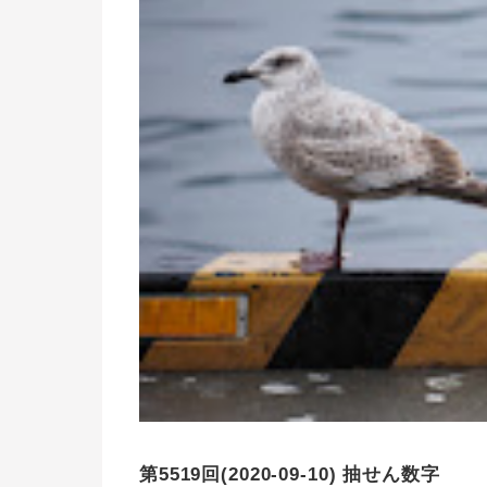
第5519回(2020-09-10) 抽せん数字