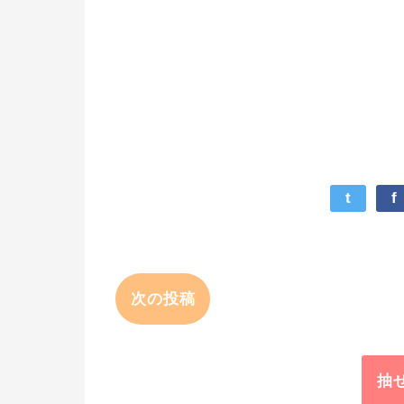
t
f
次の投稿
抽