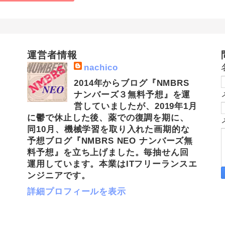
運営者情報
nachico
2014年からブログ『NMBRS
ナンバーズ３無料予想』を運
営していましたが、2019年1月
に鬱で休止した後、薬での復調を期に、
同10月、機械学習を取り入れた画期的な
予想ブログ『NMBRS NEO ナンバーズ無
料予想』を立ち上げました。毎抽せん回
運用しています。本業はITフリーランスエ
ンジニアです。
詳細プロフィールを表示