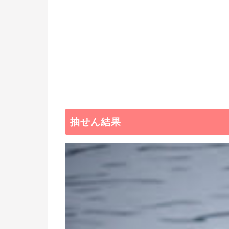
抽せん結果