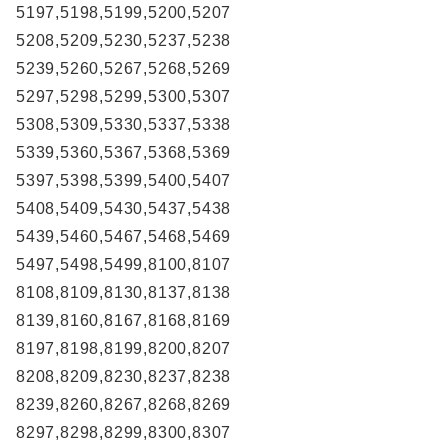
5197,5198,5199,5200,5207
5208,5209,5230,5237,5238
5239,5260,5267,5268,5269
5297,5298,5299,5300,5307
5308,5309,5330,5337,5338
5339,5360,5367,5368,5369
5397,5398,5399,5400,5407
5408,5409,5430,5437,5438
5439,5460,5467,5468,5469
5497,5498,5499,8100,8107
8108,8109,8130,8137,8138
8139,8160,8167,8168,8169
8197,8198,8199,8200,8207
8208,8209,8230,8237,8238
8239,8260,8267,8268,8269
8297,8298,8299,8300,8307