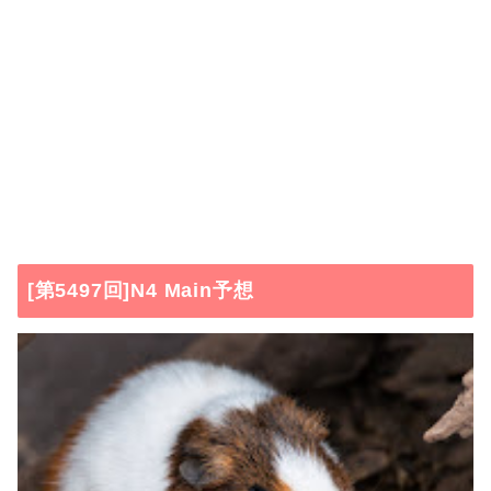
[第5497回]N4 Main予想