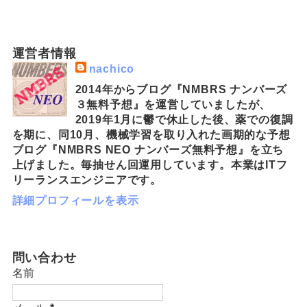
運営者情報
nachico
2014年からブログ『NMBRS ナンバーズ
３無料予想』を運営していましたが、
2019年1月に鬱で休止した後、薬での復調
を期に、同10月、機械学習を取り入れた画期的な予想
ブログ『NMBRS NEO ナンバーズ無料予想』を立ち
上げました。毎抽せん回運用しています。本業はITフ
リーランスエンジニアです。
詳細プロフィールを表示
問い合わせ
名前