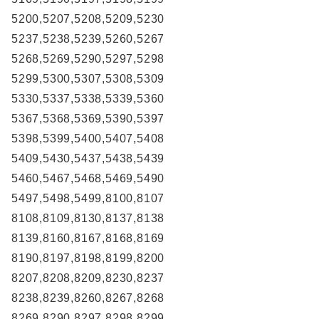
5200,5207,5208,5209,5230
5237,5238,5239,5260,5267
5268,5269,5290,5297,5298
5299,5300,5307,5308,5309
5330,5337,5338,5339,5360
5367,5368,5369,5390,5397
5398,5399,5400,5407,5408
5409,5430,5437,5438,5439
5460,5467,5468,5469,5490
5497,5498,5499,8100,8107
8108,8109,8130,8137,8138
8139,8160,8167,8168,8169
8190,8197,8198,8199,8200
8207,8208,8209,8230,8237
8238,8239,8260,8267,8268
8269,8290,8297,8298,8299