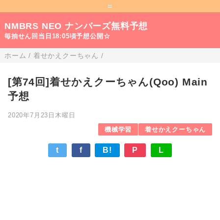
=
NMBRS NEO ナンバーズ無料予想
毎抽せん回当日18:05頃予想公開☆
ホーム
/
着せかえクーちゃん
/
[第74回]着せかえクーちゃん(Qoo) Main
予想
2020年7月23日木曜日
機械学習
着せかえクーちゃん
t
f
B!
P
L