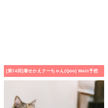
[第74回]着せかえクーちゃん(Qoo) Main予想