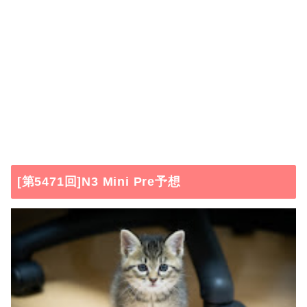
[第5471回]N3 Mini Pre予想