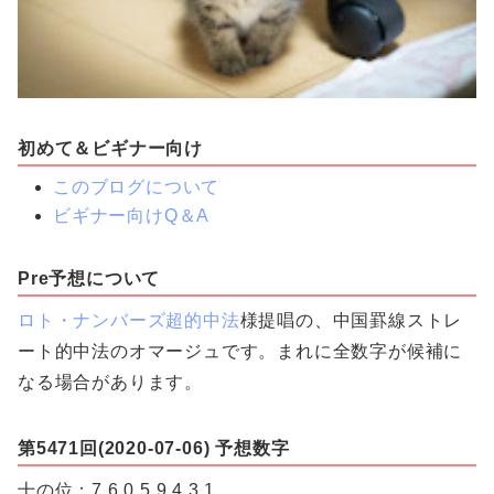
初めて＆ビギナー向け
このブログについて
ビギナー向けQ＆A
Pre予想について
ロト・ナンバーズ超的中法
様提唱の、中国罫線ストレ
ート的中法のオマージュです。まれに全数字が候補に
なる場合があります。
第5471回(2020-07-06) 予想数字
十の位：7,6,0,5,9,4,3,1