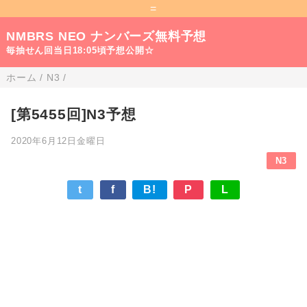
=
NMBRS NEO ナンバーズ無料予想
毎抽せん回当日18:05頃予想公開☆
ホーム
/
N3
/
[第5455回]N3予想
2020年6月12日金曜日
N3
t
f
B!
P
L