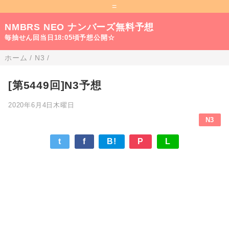
=
NMBRS NEO ナンバーズ無料予想
毎抽せん回当日18:05頃予想公開☆
ホーム
/
N3
/
[第5449回]N3予想
2020年6月4日木曜日
N3
t
f
B!
P
L