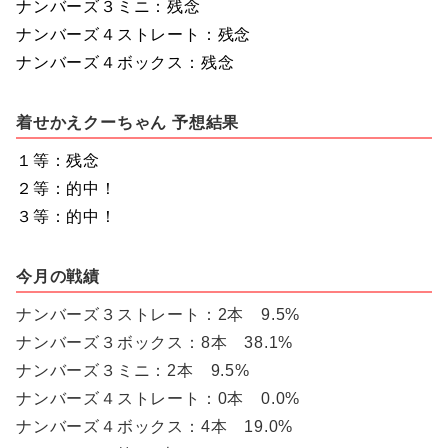
ナンバーズ３ミニ：残念
ナンバーズ４ストレート：残念
ナンバーズ４ボックス：残念
着せかえクーちゃん 予想結果
１等：残念
２等：的中！
３等：的中！
今月の戦績
ナンバーズ３ストレート：2本 9.5%
ナンバーズ３ボックス：8本 38.1%
ナンバーズ３ミニ：2本 9.5%
ナンバーズ４ストレート：0本 0.0%
ナンバーズ４ボックス：4本 19.0%