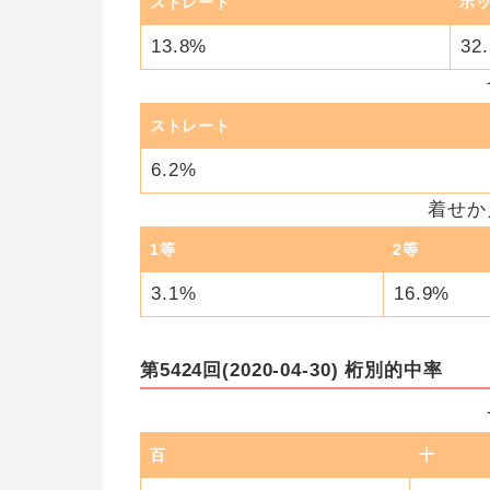
ストレート
ボ
13.8%
32
ストレート
6.2%
着せか
1等
2等
3.1%
16.9%
第5424回(2020-04-30) 桁別的中率
百
十