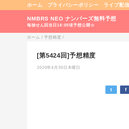
ホーム
プライバシーポリシー
ライブ配
NMBRS NEO ナンバーズ無料予想
毎抽せん回当日18:05頃予想公開☆
ホーム
/
予想精度
/
[第5424回]予想精度
2020年4月30日木曜日
t
f