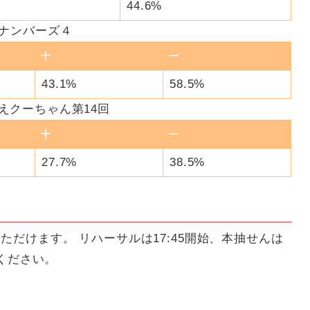
44.6%
ナンバーズ４
十
一
43.1%
58.5%
えクーちゃん第14回
十
一
27.7%
38.5%
ただけます。 リハーサルは17:45開始、本抽せんは
意ください。