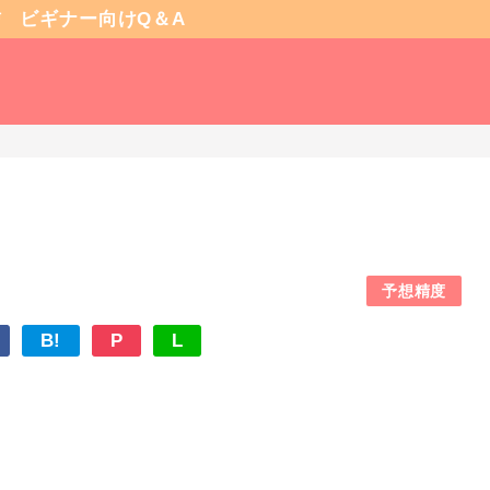
信
ビギナー向けQ＆A
予想精度
B!
P
L