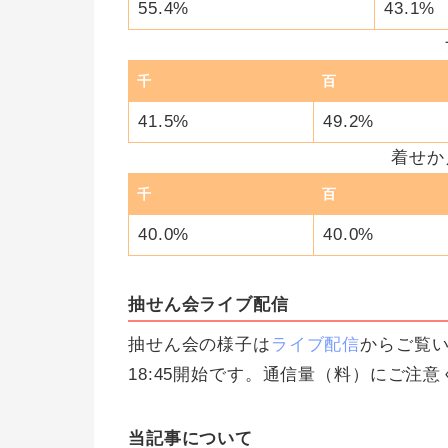
55.4%
43.1%
千
百
41.5%
49.2%
着せか
千
百
40.0%
40.0%
抽せん会ライブ配信
抽せん会の様子は
ライブ配信
からご覧い
18:45開始です。通信量（料）にご注
当記事について