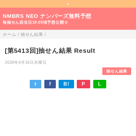
=
NMBRS NEO ナンバーズ無料予想
毎抽せん回当日18:05頃予想公開☆
ホーム
/
抽せん結果
/
[第5413回]抽せん結果 Result
2020年4月16日木曜日
抽せん結果
t
f
B!
P
L