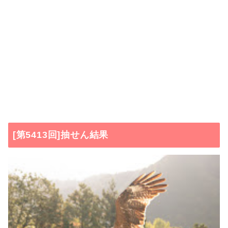
[第5413回]抽せん結果