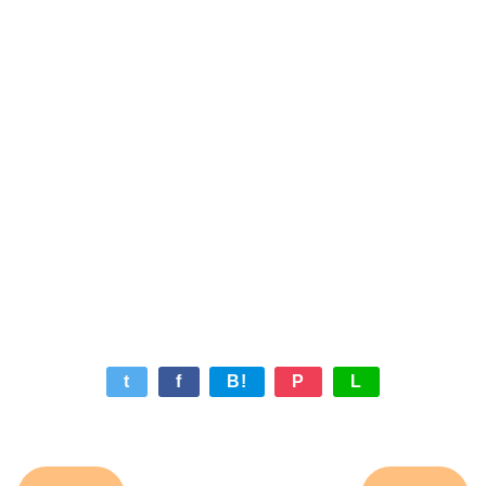
t
f
B!
P
L