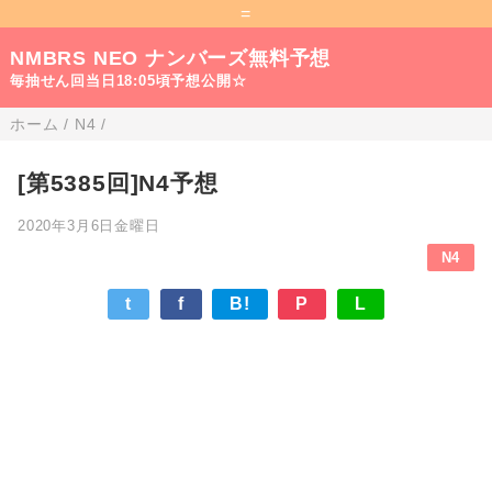
=
NMBRS NEO ナンバーズ無料予想
毎抽せん回当日18:05頃予想公開☆
ホーム
/
N4
/
[第5385回]N4予想
2020年3月6日金曜日
N4
t
f
B!
P
L