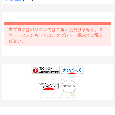
当ブログはパソコンではご覧いただけません。ス
マートフォンもしくは、タブレット端末でご覧く
ださい。