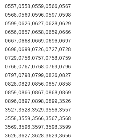
0557,0558,0559,0566,0567
0568,0569,0596,0597,0598
0599,0626,0627,0628,0629
0656,0657,0658,0659,0666
0667,0668,0669,0696,0697
0698,0699,0726,0727,0728
0729,0756,0757,0758,0759
0766,0767,0768,0769,0796
0797,0798,0799,0826,0827
0828,0829,0856,0857,0858
0859,0866,0867,0868,0869
0896,0897,0898,0899,3526
3527,3528,3529,3556,3557
3558,3559,3566,3567,3568
3569,3596,3597,3598,3599
3626,3627,3628,3629,3656