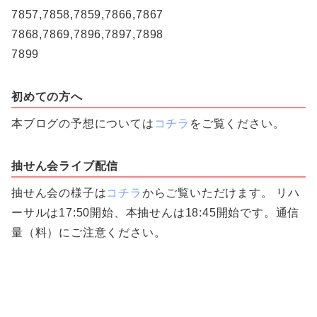
7857,7858,7859,7866,7867
7868,7869,7896,7897,7898
7899
初めての方へ
本ブログの予想については
コチラ
をご覧ください。
抽せん会ライブ配信
抽せん会の様子は
コチラ
からご覧いただけます。 リハ
ーサルは17:50開始、本抽せんは18:45開始です。通信
量（料）にご注意ください。