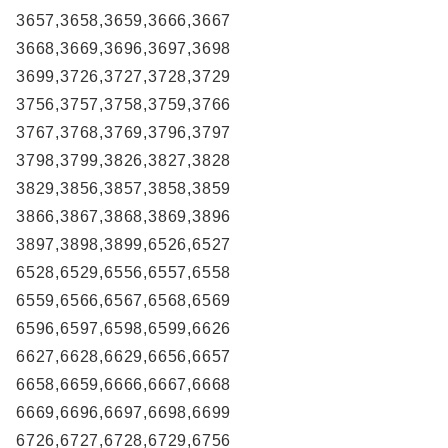
3657,3658,3659,3666,3667
3668,3669,3696,3697,3698
3699,3726,3727,3728,3729
3756,3757,3758,3759,3766
3767,3768,3769,3796,3797
3798,3799,3826,3827,3828
3829,3856,3857,3858,3859
3866,3867,3868,3869,3896
3897,3898,3899,6526,6527
6528,6529,6556,6557,6558
6559,6566,6567,6568,6569
6596,6597,6598,6599,6626
6627,6628,6629,6656,6657
6658,6659,6666,6667,6668
6669,6696,6697,6698,6699
6726,6727,6728,6729,6756