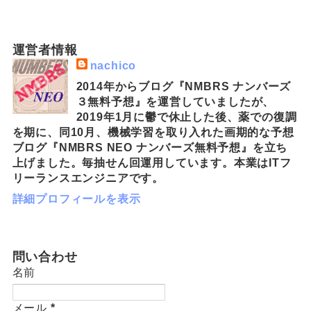
運営者情報
nachico
2014年からブログ『NMBRS ナンバーズ
３無料予想』を運営していましたが、
2019年1月に鬱で休止した後、薬での復調
を期に、同10月、機械学習を取り入れた画期的な予想
ブログ『NMBRS NEO ナンバーズ無料予想』を立ち
上げました。毎抽せん回運用しています。本業はITフ
リーランスエンジニアです。
詳細プロフィールを表示
問い合わせ
名前
メール
*