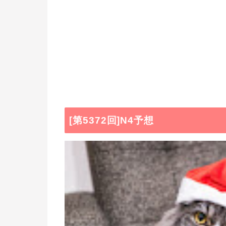
[第5372回]N4予想