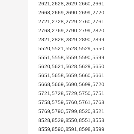
2621,2628,2629,2660,2661
2668,2669,2690,2699,2720
2721,2728,2729,2760,2761
2768,2769,2790,2799,2820
2821,2828,2829,2890,2899
5520,5521,5528,5529,5550
5551,5558,5559,5590,5599
5620,5621,5628,5629,5650
5651,5658,5659,5660,5661
5668,5669,5690,5699,5720
5721,5728,5729,5750,5751
5758,5759,5760,5761,5768
5769,5790,5799,8520,8521
8528,8529,8550,8551,8558
8559,8590,8591,8598,8599