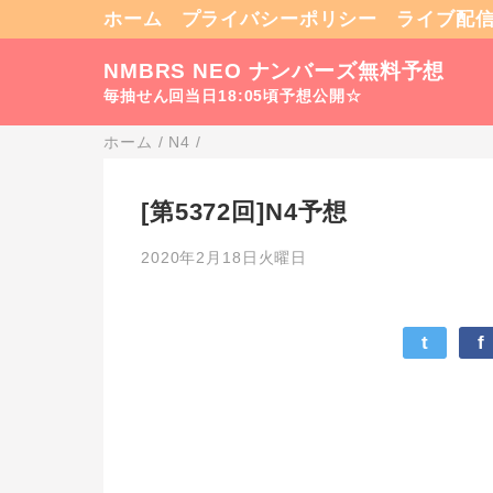
ホーム
プライバシーポリシー
ライブ配
NMBRS NEO ナンバーズ無料予想
毎抽せん回当日18:05頃予想公開☆
ホーム
/
N4
/
[第5372回]N4予想
2020年2月18日火曜日
t
f