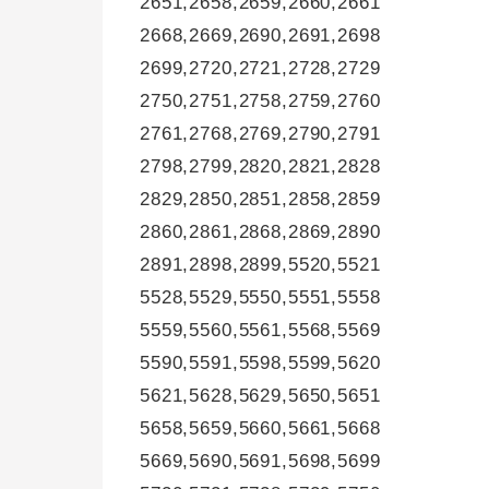
2651,2658,2659,2660,2661
2668,2669,2690,2691,2698
2699,2720,2721,2728,2729
2750,2751,2758,2759,2760
2761,2768,2769,2790,2791
2798,2799,2820,2821,2828
2829,2850,2851,2858,2859
2860,2861,2868,2869,2890
2891,2898,2899,5520,5521
5528,5529,5550,5551,5558
5559,5560,5561,5568,5569
5590,5591,5598,5599,5620
5621,5628,5629,5650,5651
5658,5659,5660,5661,5668
5669,5690,5691,5698,5699