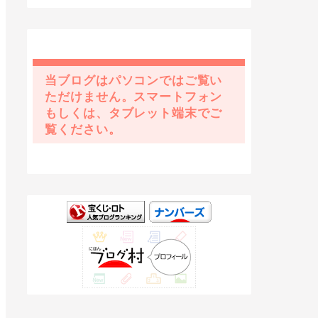
当ブログはパソコンではご覧い
ただけません。スマートフォン
もしくは、タブレット端末でご
覧ください。