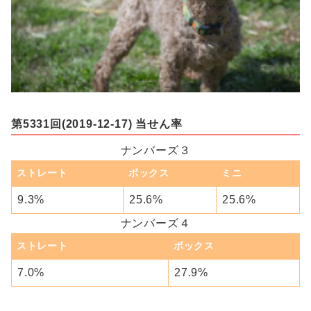
第5331回(2019-12-17) 当せん率
ナンバーズ３
ストレート
ボックス
ミニ
9.3%
25.6%
25.6%
ナンバーズ４
ストレート
ボックス
7.0%
27.9%