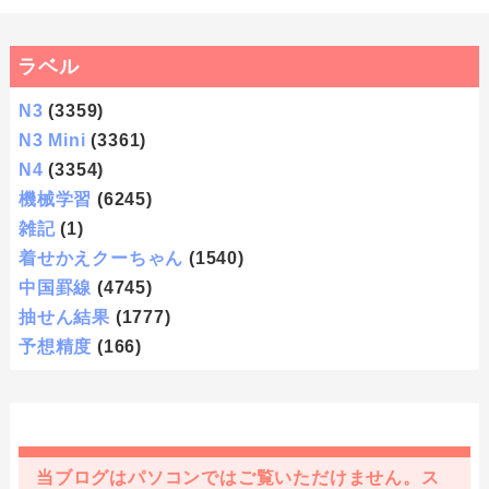
ラベル
N3
(3359)
N3 Mini
(3361)
N4
(3354)
機械学習
(6245)
雑記
(1)
着せかえクーちゃん
(1540)
中国罫線
(4745)
抽せん結果
(1777)
予想精度
(166)
当ブログはパソコンではご覧いただけません。ス