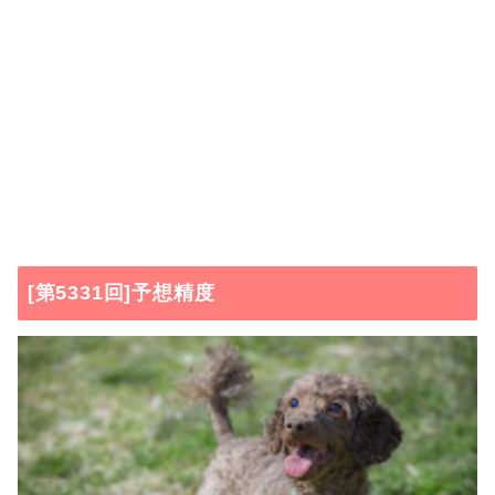
[第5331回]予想精度